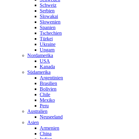
Schweiz
Serbien
Slowakai
Slowenien
Spanien
Tschechien
Türkei
Ukraine
Ungarn
Nordamerika
USA
Kanada
Südamerika
Argentinien
Brasilien
Bolivien
Chile
Mexiko
Peru
Australien
Neuseeland
Asien
Armenien
China