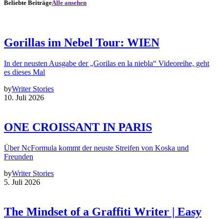
Beliebte Beiträge
Alle ansehen
Gorillas im Nebel Tour: WIEN
In der neusten Ausgabe der „Gorilas en la niebla“ Videoreihe, geht
es dieses Mal
by
Writer Stories
10. Juli 2026
ONE CROISSANT IN PARIS
Über NcFormula kommt der neuste Streifen von Koska und
Freunden
by
Writer Stories
5. Juli 2026
The Mindset of a Graffiti Writer | Easy