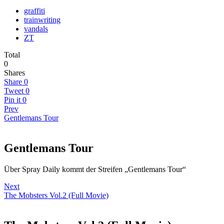
graffiti
trainwriting
vandals
ZT
Total
0
Shares
Share
0
Tweet
0
Pin it
0
Prev
Gentlemans Tour
Gentlemans Tour
Über Spray Daily kommt der Streifen „Gentlemans Tour“
Next
The Mobsters Vol.2 (Full Movie)