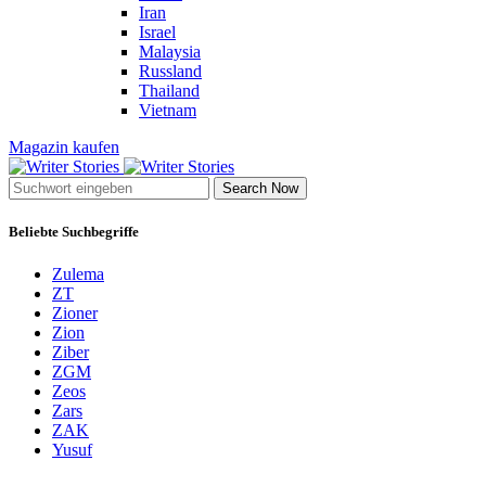
Iran
Israel
Malaysia
Russland
Thailand
Vietnam
Magazin kaufen
Search Now
Beliebte Suchbegriffe
Zulema
ZT
Zioner
Zion
Ziber
ZGM
Zeos
Zars
ZAK
Yusuf