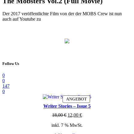
The Mobsters Vol.2 (Full Movie)
Der 2017 veröffentlichte Film von der der MOBS Crew ist nun
auch auf Youtube zu
Follow Us
0
0
147
0
PRODUKT
ANGEBOT
IM
Writer Stories – Issue 5
ANGEBOT
Ursprünglicher
Aktueller
18,00
€
12,00
€
Preis
Preis
inkl. 7 % MwSt.
war:
ist:
18,00 €
12,00 €.