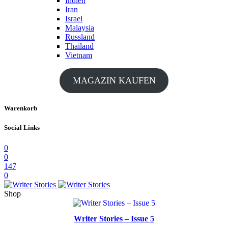
Indien
Iran
Israel
Malaysia
Russland
Thailand
Vietnam
MAGAZIN KAUFEN
Warenkorb
Social Links
0
0
147
0
Shop
Writer Stories – Issue 5