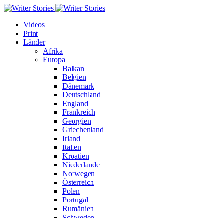
Videos
Print
Länder
Afrika
Europa
Balkan
Belgien
Dänemark
Deutschland
England
Frankreich
Georgien
Griechenland
Irland
Italien
Kroatien
Niederlande
Norwegen
Österreich
Polen
Portugal
Rumänien
Schweden