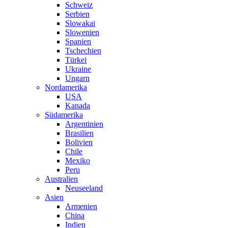
Schweiz
Serbien
Slowakai
Slowenien
Spanien
Tschechien
Türkei
Ukraine
Ungarn
Nordamerika
USA
Kanada
Südamerika
Argentinien
Brasilien
Bolivien
Chile
Mexiko
Peru
Australien
Neuseeland
Asien
Armenien
China
Indien