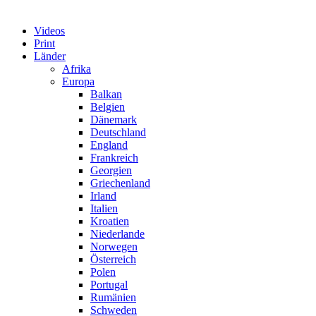
Videos
Print
Länder
Afrika
Europa
Balkan
Belgien
Dänemark
Deutschland
England
Frankreich
Georgien
Griechenland
Irland
Italien
Kroatien
Niederlande
Norwegen
Österreich
Polen
Portugal
Rumänien
Schweden