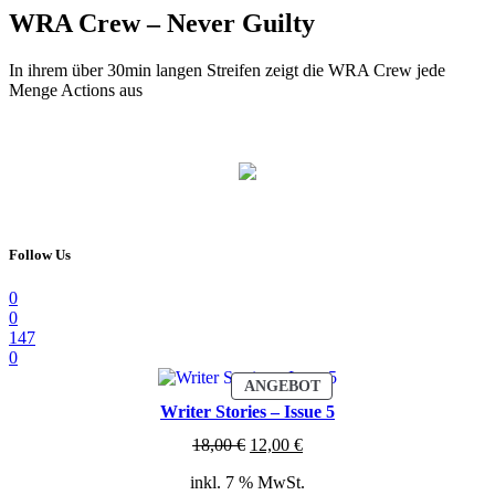
WRA Crew – Never Guilty
In ihrem über 30min langen Streifen zeigt die WRA Crew jede
Menge Actions aus
Follow Us
0
0
147
0
PRODUKT
ANGEBOT
IM
Writer Stories – Issue 5
ANGEBOT
Ursprünglicher
Aktueller
18,00
€
12,00
€
Preis
Preis
inkl. 7 % MwSt.
war:
ist: