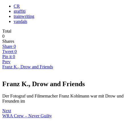
CR
graffiti
trainwriting
vandals
Total
0
Shares
Share
0
Tweet
0
Pin it
0
Prev
Franz K., Drow and Friends
Franz K., Drow and Friends
Der Fotograf und Filmemacher Franz Kohlmann war mit Drow und
Freunden im
Next
WRA Crew – Never Guilty