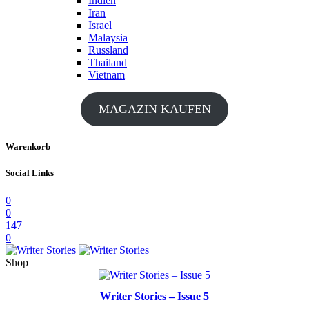
Indien
Iran
Israel
Malaysia
Russland
Thailand
Vietnam
MAGAZIN KAUFEN
Warenkorb
Social Links
0
0
147
0
Shop
Writer Stories – Issue 5