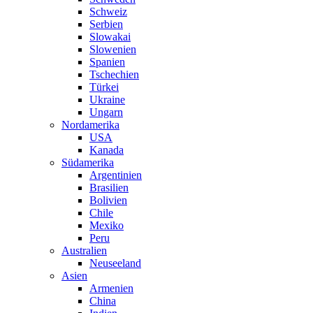
Schweiz
Serbien
Slowakai
Slowenien
Spanien
Tschechien
Türkei
Ukraine
Ungarn
Nordamerika
USA
Kanada
Südamerika
Argentinien
Brasilien
Bolivien
Chile
Mexiko
Peru
Australien
Neuseeland
Asien
Armenien
China