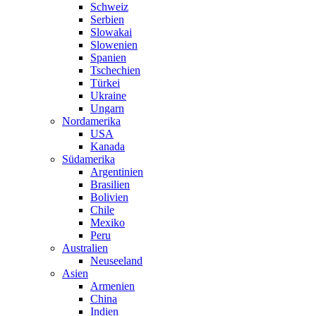
Schweiz
Serbien
Slowakai
Slowenien
Spanien
Tschechien
Türkei
Ukraine
Ungarn
Nordamerika
USA
Kanada
Südamerika
Argentinien
Brasilien
Bolivien
Chile
Mexiko
Peru
Australien
Neuseeland
Asien
Armenien
China
Indien