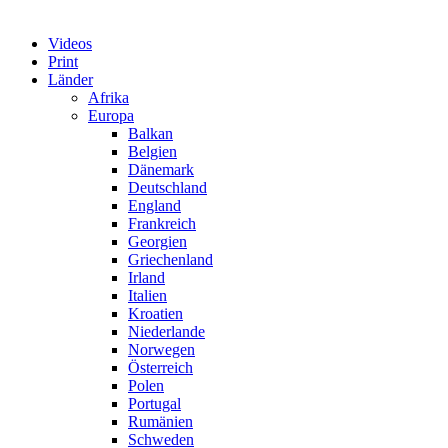
Videos
Print
Länder
Afrika
Europa
Balkan
Belgien
Dänemark
Deutschland
England
Frankreich
Georgien
Griechenland
Irland
Italien
Kroatien
Niederlande
Norwegen
Österreich
Polen
Portugal
Rumänien
Schweden