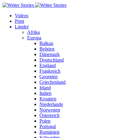
Videos
Print
Länder
Afrika
Europa
Balkan
Belgien
Dänemark
Deutschland
England
Frankreich
Georgien
Griechenland
Irland
Italien
Kroatien
Niederlande
Norwegen
Österreich
Polen
Portugal
Rumänien
Schweden