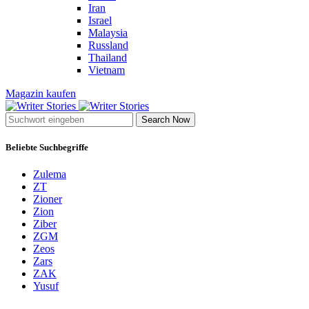
Iran
Israel
Malaysia
Russland
Thailand
Vietnam
Magazin kaufen
Search Now
Beliebte Suchbegriffe
Zulema
ZT
Zioner
Zion
Ziber
ZGM
Zeos
Zars
ZAK
Yusuf