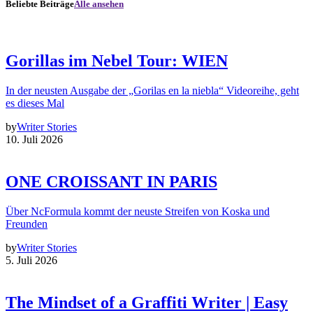
Beliebte Beiträge
Alle ansehen
Gorillas im Nebel Tour: WIEN
In der neusten Ausgabe der „Gorilas en la niebla“ Videoreihe, geht
es dieses Mal
by
Writer Stories
10. Juli 2026
ONE CROISSANT IN PARIS
Über NcFormula kommt der neuste Streifen von Koska und
Freunden
by
Writer Stories
5. Juli 2026
The Mindset of a Graffiti Writer | Easy