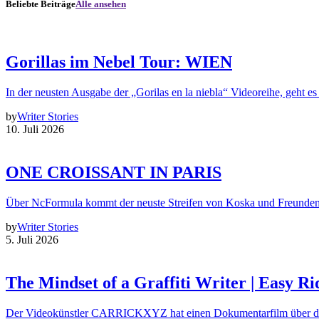
Beliebte Beiträge
Alle ansehen
Gorillas im Nebel Tour: WIEN
In der neusten Ausgabe der „Gorilas en la niebla“ Videoreihe, geht es
by
Writer Stories
10. Juli 2026
ONE CROISSANT IN PARIS
Über NcFormula kommt der neuste Streifen von Koska und Freunde
by
Writer Stories
5. Juli 2026
The Mindset of a Graffiti Writer | Easy Ri
Der Videokünstler CARRICKXYZ hat einen Dokumentarfilm über d