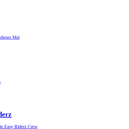
 dieses Mal
n
derz
ie Easy Riderz Crew