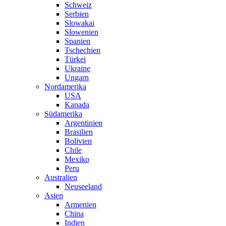
Schweiz
Serbien
Slowakai
Slowenien
Spanien
Tschechien
Türkei
Ukraine
Ungarn
Nordamerika
USA
Kanada
Südamerika
Argentinien
Brasilien
Bolivien
Chile
Mexiko
Peru
Australien
Neuseeland
Asien
Armenien
China
Indien