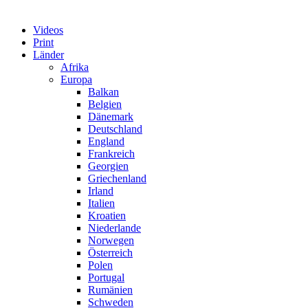
Videos
Print
Länder
Afrika
Europa
Balkan
Belgien
Dänemark
Deutschland
England
Frankreich
Georgien
Griechenland
Irland
Italien
Kroatien
Niederlande
Norwegen
Österreich
Polen
Portugal
Rumänien
Schweden