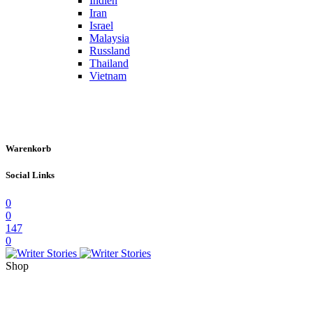
Indien
Iran
Israel
Malaysia
Russland
Thailand
Vietnam
Warenkorb
Social Links
0
0
147
0
Shop