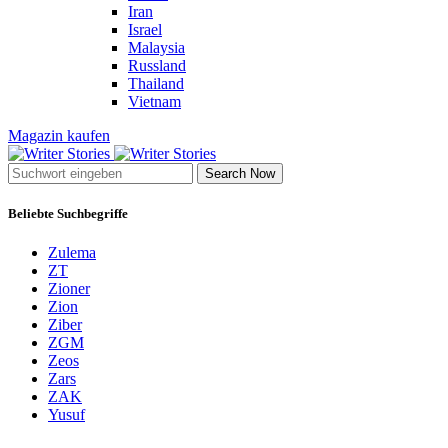
Iran
Israel
Malaysia
Russland
Thailand
Vietnam
Magazin kaufen
Search Now
Beliebte Suchbegriffe
Zulema
ZT
Zioner
Zion
Ziber
ZGM
Zeos
Zars
ZAK
Yusuf