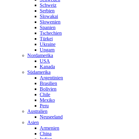
Schweiz
Serbien
Slowakai
Slowenien
Spanien
Tschechien
Türkei
Ukraine
Ungarn
Nordamerika
USA
Kanada
Südamerika
Argentinien
Brasilien
Bolivien
Chile
Mexiko
Peru
Australien
Neuseeland
Asien
Armenien
China