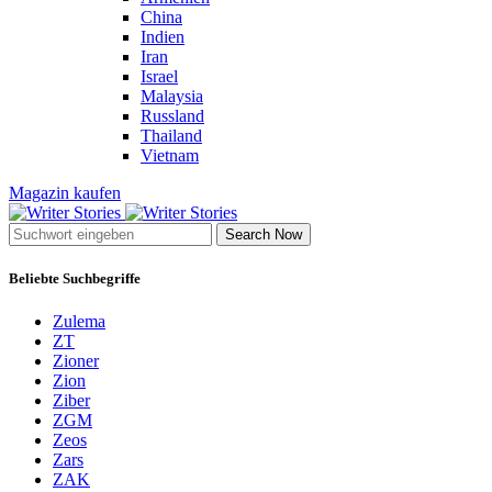
China
Indien
Iran
Israel
Malaysia
Russland
Thailand
Vietnam
Magazin kaufen
Search Now
Beliebte Suchbegriffe
Zulema
ZT
Zioner
Zion
Ziber
ZGM
Zeos
Zars
ZAK