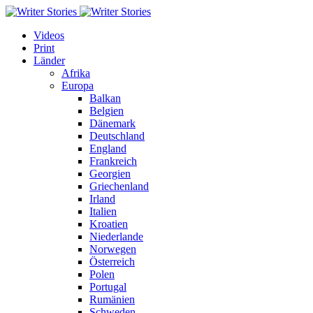
Videos
Print
Länder
Afrika
Europa
Balkan
Belgien
Dänemark
Deutschland
England
Frankreich
Georgien
Griechenland
Irland
Italien
Kroatien
Niederlande
Norwegen
Österreich
Polen
Portugal
Rumänien
Schweden