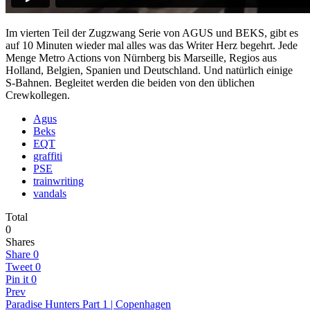
Im vierten Teil der Zugzwang Serie von AGUS und BEKS, gibt es
auf 10 Minuten wieder mal alles was das Writer Herz begehrt. Jede
Menge Metro Actions von Nürnberg bis Marseille, Regios aus
Holland, Belgien, Spanien und Deutschland. Und natürlich einige
S-Bahnen. Begleitet werden die beiden von den üblichen
Crewkollegen.
Agus
Beks
EQT
graffiti
PSE
trainwriting
vandals
Total
0
Shares
Share
0
Tweet
0
Pin it
0
Prev
Paradise Hunters Part 1 | Copenhagen