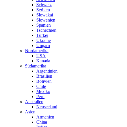
Schweiz
Serbien
Slowakai
Slowenien
Spanien
Tschechien
Türkei
Ukraine
Ungarn
Nordamerika
USA
Kanada
Südamerika
Argentinien
Brasilien
Bolivien
Chile
Mexiko
Peru
Australien
Neuseeland
Asien
Armenien
China