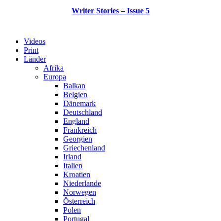
Writer Stories – Issue 5
Videos
Print
Länder
Afrika
Europa
Balkan
Belgien
Dänemark
Deutschland
England
Frankreich
Georgien
Griechenland
Irland
Italien
Kroatien
Niederlande
Norwegen
Österreich
Polen
Portugal