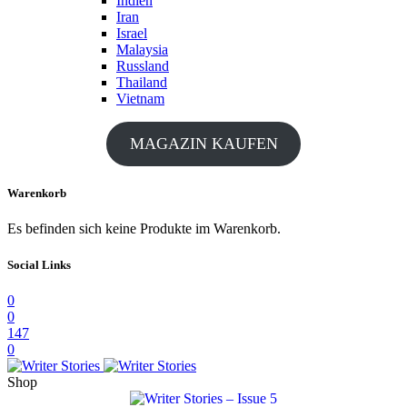
Indien
Iran
Israel
Malaysia
Russland
Thailand
Vietnam
MAGAZIN KAUFEN
Warenkorb
Es befinden sich keine Produkte im Warenkorb.
Social Links
0
0
147
0
Shop