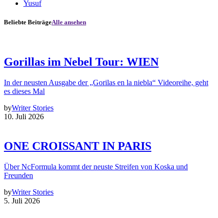
Yusuf
Beliebte Beiträge
Alle ansehen
Gorillas im Nebel Tour: WIEN
In der neusten Ausgabe der „Gorilas en la niebla“ Videoreihe, geht
es dieses Mal
by
Writer Stories
10. Juli 2026
ONE CROISSANT IN PARIS
Über NcFormula kommt der neuste Streifen von Koska und
Freunden
by
Writer Stories
5. Juli 2026