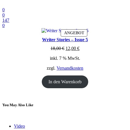
0
0
147
0
PRODUKT
ANGEBOT
IM
Writer Stories – Issue 5
ANGEBOT
Ursprünglicher
Aktueller
18,00
€
12,00
€
Preis
Preis
inkl. 7 % MwSt.
war:
ist:
18,00 €
12,00 €.
zzgl.
Versandkosten
In den Warenkorb
You May Also Like
Video