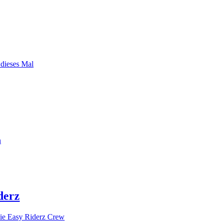
 dieses Mal
n
derz
ie Easy Riderz Crew