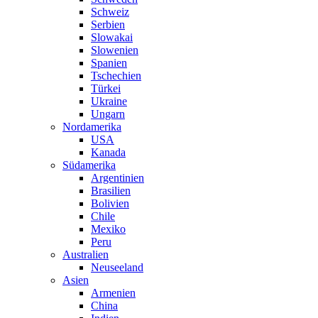
Schweiz
Serbien
Slowakai
Slowenien
Spanien
Tschechien
Türkei
Ukraine
Ungarn
Nordamerika
USA
Kanada
Südamerika
Argentinien
Brasilien
Bolivien
Chile
Mexiko
Peru
Australien
Neuseeland
Asien
Armenien
China