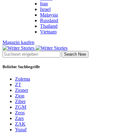
Iran
Israel
Malaysia
Russland
Thailand
Vietnam
Magazin kaufen
Search Now
Beliebte Suchbegriffe
Zulema
ZT
Zioner
Zion
Ziber
ZGM
Zeos
Zars
ZAK
Yusuf