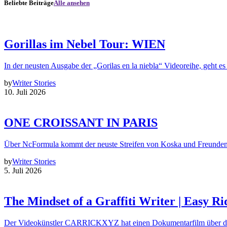
Beliebte Beiträge
Alle ansehen
Gorillas im Nebel Tour: WIEN
In der neusten Ausgabe der „Gorilas en la niebla“ Videoreihe, geht es
by
Writer Stories
10. Juli 2026
ONE CROISSANT IN PARIS
Über NcFormula kommt der neuste Streifen von Koska und Freunde
by
Writer Stories
5. Juli 2026
The Mindset of a Graffiti Writer | Easy Ri
Der Videokünstler CARRICKXYZ hat einen Dokumentarfilm über d