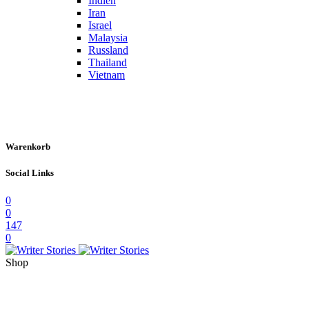
Indien
Iran
Israel
Malaysia
Russland
Thailand
Vietnam
Warenkorb
Social Links
0
0
147
0
Shop