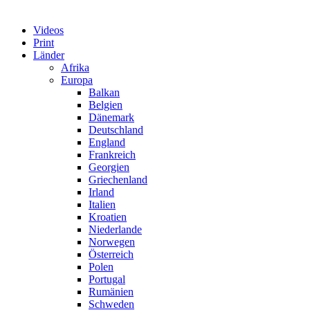
Videos
Print
Länder
Afrika
Europa
Balkan
Belgien
Dänemark
Deutschland
England
Frankreich
Georgien
Griechenland
Irland
Italien
Kroatien
Niederlande
Norwegen
Österreich
Polen
Portugal
Rumänien
Schweden