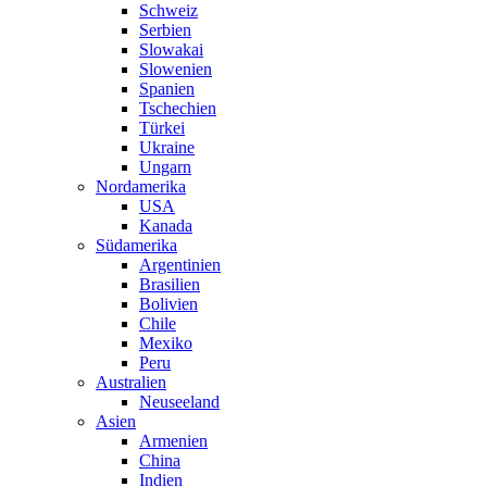
Schweiz
Serbien
Slowakai
Slowenien
Spanien
Tschechien
Türkei
Ukraine
Ungarn
Nordamerika
USA
Kanada
Südamerika
Argentinien
Brasilien
Bolivien
Chile
Mexiko
Peru
Australien
Neuseeland
Asien
Armenien
China
Indien