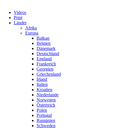
Videos
Print
Länder
Afrika
Europa
Balkan
Belgien
Dänemark
Deutschland
England
Frankreich
Georgien
Griechenland
Irland
Italien
Kroatien
Niederlande
Norwegen
Österreich
Polen
Portugal
Rumänien
Schweden