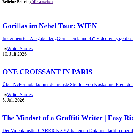
Beliebte Beiträge
Alle ansehen
Gorillas im Nebel Tour: WIEN
In der neusten Ausgabe der „Gorilas en la niebla“ Videoreihe, geht es
by
Writer Stories
10. Juli 2026
ONE CROISSANT IN PARIS
Über NcFormula kommt der neuste Streifen von Koska und Freunde
by
Writer Stories
5. Juli 2026
The Mindset of a Graffiti Writer | Easy Ri
Der Videokünstler CARRICKXYZ hat einen Dokumentarfilm über d