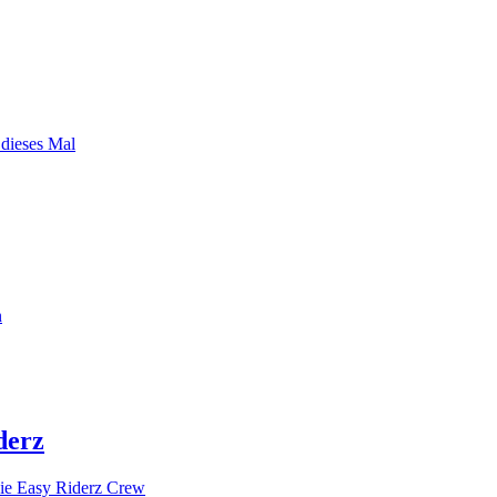
 dieses Mal
n
derz
ie Easy Riderz Crew