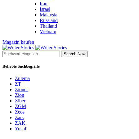
Iran
Israel
Malaysia
Russland
Thailand
Vietnam
Magazin kaufen
Search Now
Beliebte Suchbegriffe
Zulema
ZT
Zioner
Zion
Ziber
ZGM
Zeos
Zars
ZAK
Yusuf