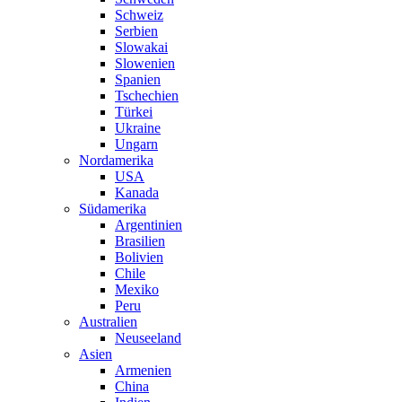
Schweiz
Serbien
Slowakai
Slowenien
Spanien
Tschechien
Türkei
Ukraine
Ungarn
Nordamerika
USA
Kanada
Südamerika
Argentinien
Brasilien
Bolivien
Chile
Mexiko
Peru
Australien
Neuseeland
Asien
Armenien
China