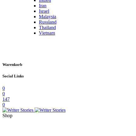
Indien
Iran
Israel
Malaysia
Russland
Thailand
Vietnam
Warenkorb
Social Links
0
0
147
0
Shop