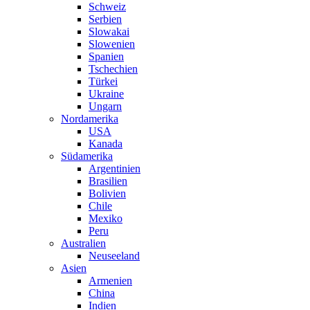
Schweiz
Serbien
Slowakai
Slowenien
Spanien
Tschechien
Türkei
Ukraine
Ungarn
Nordamerika
USA
Kanada
Südamerika
Argentinien
Brasilien
Bolivien
Chile
Mexiko
Peru
Australien
Neuseeland
Asien
Armenien
China
Indien