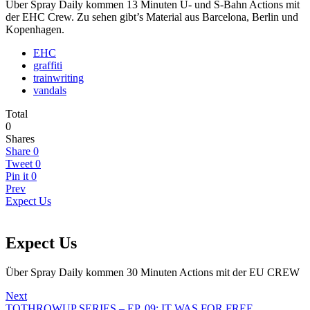
Über Spray Daily kommen 13 Minuten U- und S-Bahn Actions mit
der EHC Crew. Zu sehen gibt’s Material aus Barcelona, Berlin und
Kopenhagen.
EHC
graffiti
trainwriting
vandals
Total
0
Shares
Share
0
Tweet
0
Pin it
0
Prev
Expect Us
Expect Us
Über Spray Daily kommen 30 Minuten Actions mit der EU CREW
Next
TOTHROWUP SERIES – EP. 09: IT WAS FOR FREE