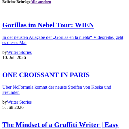
Beliebte Beiträge
Alle ansehen
Gorillas im Nebel Tour: WIEN
In der neusten Ausgabe der „Gorilas en la niebla“ Videoreihe, geht
es dieses Mal
by
Writer Stories
10. Juli 2026
ONE CROISSANT IN PARIS
Über NcFormula kommt der neuste Streifen von Koska und
Freunden
by
Writer Stories
5. Juli 2026
The Mindset of a Graffiti Writer | Easy