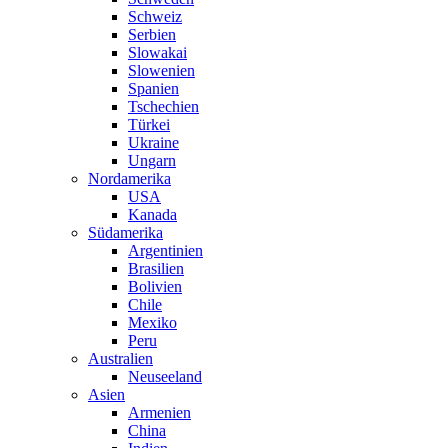
Schweiz
Serbien
Slowakai
Slowenien
Spanien
Tschechien
Türkei
Ukraine
Ungarn
Nordamerika
USA
Kanada
Südamerika
Argentinien
Brasilien
Bolivien
Chile
Mexiko
Peru
Australien
Neuseeland
Asien
Armenien
China