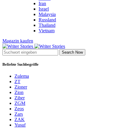
Iran
Israel
Malaysia
Russland
Thailand
Vietnam
Magazin kaufen
Search Now
Beliebte Suchbegriffe
Zulema
ZT
Zioner
Zion
Ziber
ZGM
Zeos
Zars
ZAK
Yusuf