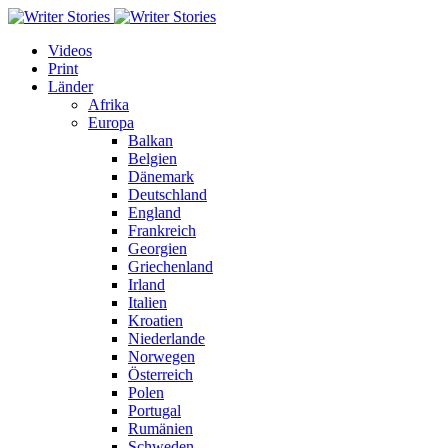
Videos
Print
Länder
Afrika
Europa
Balkan
Belgien
Dänemark
Deutschland
England
Frankreich
Georgien
Griechenland
Irland
Italien
Kroatien
Niederlande
Norwegen
Österreich
Polen
Portugal
Rumänien
Schweden