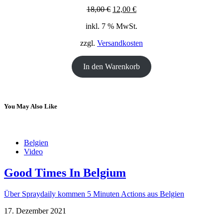
Ursprünglicher
Aktueller
18,00
€
12,00
€
Preis
Preis
inkl. 7 % MwSt.
war:
ist:
18,00 €
12,00 €.
zzgl.
Versandkosten
In den Warenkorb
You May Also Like
Belgien
Video
Good Times In Belgium
Über Spraydaily kommen 5 Minuten Actions aus Belgien
17. Dezember 2021