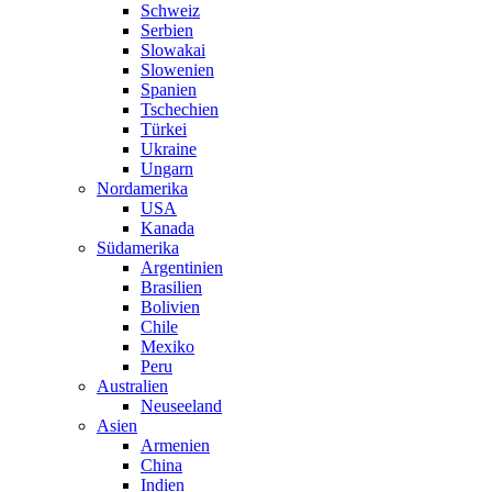
Schweiz
Serbien
Slowakai
Slowenien
Spanien
Tschechien
Türkei
Ukraine
Ungarn
Nordamerika
USA
Kanada
Südamerika
Argentinien
Brasilien
Bolivien
Chile
Mexiko
Peru
Australien
Neuseeland
Asien
Armenien
China
Indien