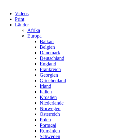
Videos
Print
Länder
Afrika
Europa
Balkan
Belgien
Dänemark
Deutschland
England
Frankreich
Georgien
Griechenland
Irland
Italien
Kroatien
Niederlande
Norwegen
Österreich
Polen
Portugal
Rumänien
Schweden