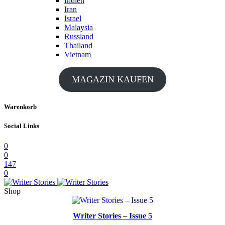
Indien
Iran
Israel
Malaysia
Russland
Thailand
Vietnam
MAGAZIN KAUFEN
Warenkorb
Social Links
0
0
147
0
Shop
Writer Stories – Issue 5