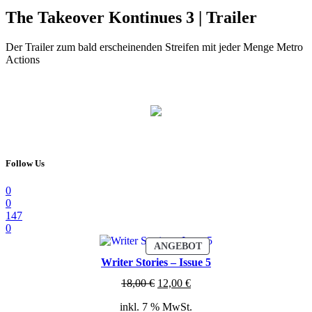
The Takeover Kontinues 3 | Trailer
Der Trailer zum bald erscheinenden Streifen mit jeder Menge Metro
Actions
Follow Us
0
0
147
0
PRODUKT
ANGEBOT
IM
Writer Stories – Issue 5
ANGEBOT
Ursprünglicher
Aktueller
18,00
€
12,00
€
Preis
Preis
inkl. 7 % MwSt.
war:
ist: