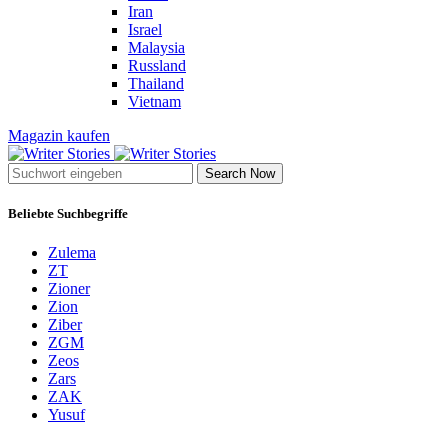
Iran
Israel
Malaysia
Russland
Thailand
Vietnam
Magazin kaufen
Search Now
Beliebte Suchbegriffe
Zulema
ZT
Zioner
Zion
Ziber
ZGM
Zeos
Zars
ZAK
Yusuf