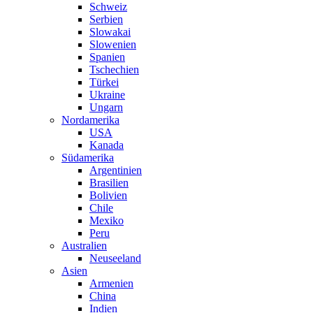
Schweiz
Serbien
Slowakai
Slowenien
Spanien
Tschechien
Türkei
Ukraine
Ungarn
Nordamerika
USA
Kanada
Südamerika
Argentinien
Brasilien
Bolivien
Chile
Mexiko
Peru
Australien
Neuseeland
Asien
Armenien
China
Indien