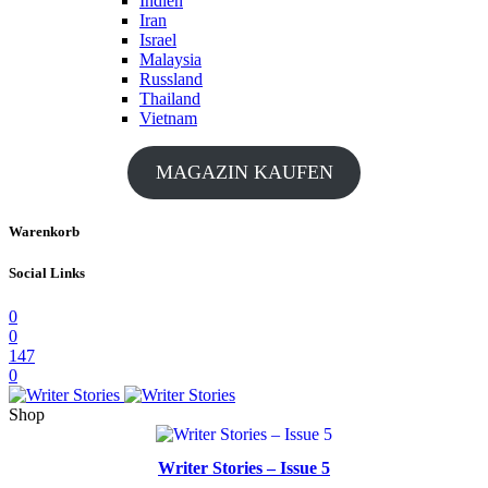
Indien
Iran
Israel
Malaysia
Russland
Thailand
Vietnam
MAGAZIN KAUFEN
Warenkorb
Social Links
0
0
147
0
Shop
Writer Stories – Issue 5