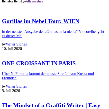
Beliebte Beiträge
Alle ansehen
Gorillas im Nebel Tour: WIEN
In der neusten Ausgabe der „Gorilas en la niebla“ Videoreihe, geht
es dieses Mal
by
Writer Stories
10. Juli 2026
ONE CROISSANT IN PARIS
Über NcFormula kommt der neuste Streifen von Koska und
Freunden
by
Writer Stories
5. Juli 2026
The Mindset of a Graffiti Writer | Easy