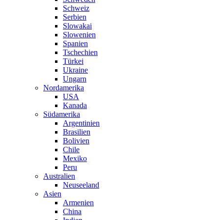
Schweiz
Serbien
Slowakai
Slowenien
Spanien
Tschechien
Türkei
Ukraine
Ungarn
Nordamerika
USA
Kanada
Südamerika
Argentinien
Brasilien
Bolivien
Chile
Mexiko
Peru
Australien
Neuseeland
Asien
Armenien
China