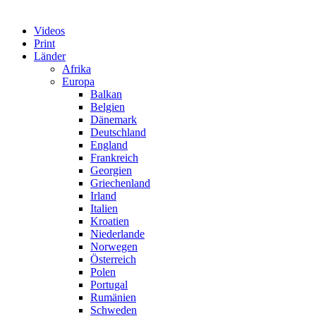
Videos
Print
Länder
Afrika
Europa
Balkan
Belgien
Dänemark
Deutschland
England
Frankreich
Georgien
Griechenland
Irland
Italien
Kroatien
Niederlande
Norwegen
Österreich
Polen
Portugal
Rumänien
Schweden