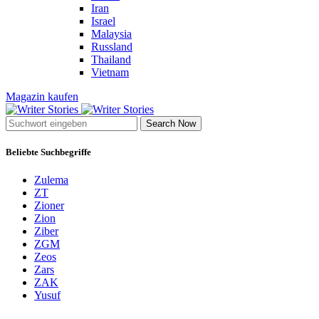
Iran
Israel
Malaysia
Russland
Thailand
Vietnam
Magazin kaufen
Search Now
Beliebte Suchbegriffe
Zulema
ZT
Zioner
Zion
Ziber
ZGM
Zeos
Zars
ZAK
Yusuf