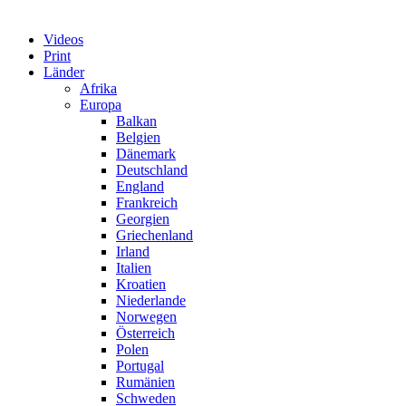
Videos
Print
Länder
Afrika
Europa
Balkan
Belgien
Dänemark
Deutschland
England
Frankreich
Georgien
Griechenland
Irland
Italien
Kroatien
Niederlande
Norwegen
Österreich
Polen
Portugal
Rumänien
Schweden