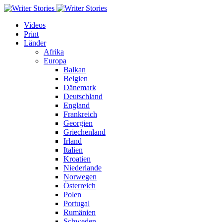
Videos
Print
Länder
Afrika
Europa
Balkan
Belgien
Dänemark
Deutschland
England
Frankreich
Georgien
Griechenland
Irland
Italien
Kroatien
Niederlande
Norwegen
Österreich
Polen
Portugal
Rumänien
Schweden