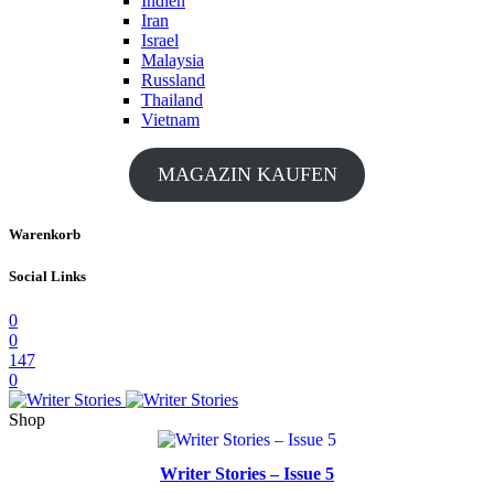
Indien
Iran
Israel
Malaysia
Russland
Thailand
Vietnam
MAGAZIN KAUFEN
Warenkorb
Social Links
0
0
147
0
Shop
Writer Stories – Issue 5