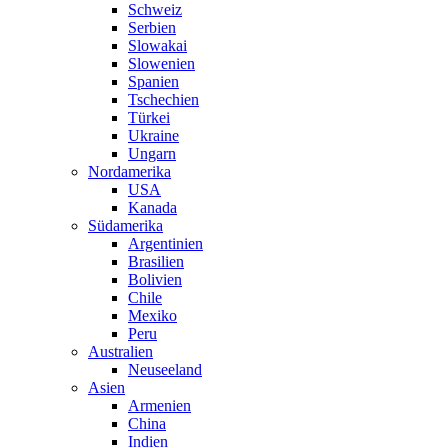
Schweiz
Serbien
Slowakai
Slowenien
Spanien
Tschechien
Türkei
Ukraine
Ungarn
Nordamerika
USA
Kanada
Südamerika
Argentinien
Brasilien
Bolivien
Chile
Mexiko
Peru
Australien
Neuseeland
Asien
Armenien
China
Indien