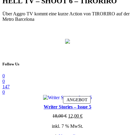
HELL TV – SHOOT 6 – TIRORIRO
Über Aggro TV kommt eine kurze Action von TIRORIRO auf der
Metro Barcelona
Follow Us
0
0
147
0
PRODUKT
ANGEBOT
IM
Writer Stories – Issue 5
ANGEBOT
Ursprünglicher
Aktueller
18,00
€
12,00
€
Preis
Preis
inkl. 7 % MwSt.
war:
ist:
18,00 €
12,00 €.