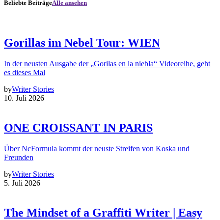
Beliebte Beiträge
Alle ansehen
Gorillas im Nebel Tour: WIEN
In der neusten Ausgabe der „Gorilas en la niebla“ Videoreihe, geht
es dieses Mal
by
Writer Stories
10. Juli 2026
ONE CROISSANT IN PARIS
Über NcFormula kommt der neuste Streifen von Koska und
Freunden
by
Writer Stories
5. Juli 2026
The Mindset of a Graffiti Writer | Easy