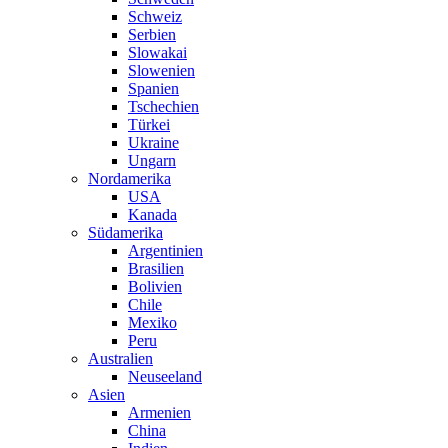
Schweiz
Serbien
Slowakai
Slowenien
Spanien
Tschechien
Türkei
Ukraine
Ungarn
Nordamerika
USA
Kanada
Südamerika
Argentinien
Brasilien
Bolivien
Chile
Mexiko
Peru
Australien
Neuseeland
Asien
Armenien
China