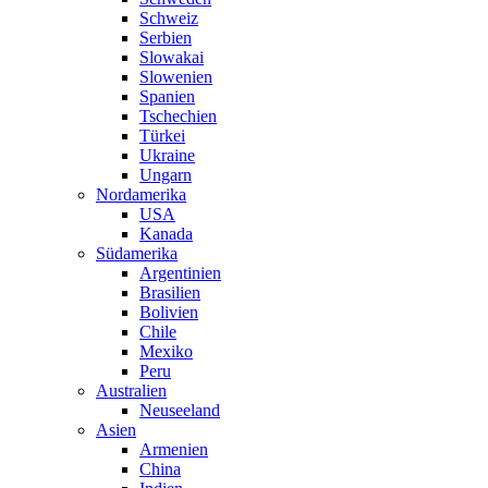
Schweiz
Serbien
Slowakai
Slowenien
Spanien
Tschechien
Türkei
Ukraine
Ungarn
Nordamerika
USA
Kanada
Südamerika
Argentinien
Brasilien
Bolivien
Chile
Mexiko
Peru
Australien
Neuseeland
Asien
Armenien
China