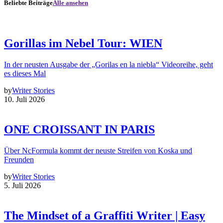
Beliebte Beiträge
Alle ansehen
Gorillas im Nebel Tour: WIEN
In der neusten Ausgabe der „Gorilas en la niebla“ Videoreihe, geht
es dieses Mal
by
Writer Stories
10. Juli 2026
ONE CROISSANT IN PARIS
Über NcFormula kommt der neuste Streifen von Koska und
Freunden
by
Writer Stories
5. Juli 2026
The Mindset of a Graffiti Writer | Easy