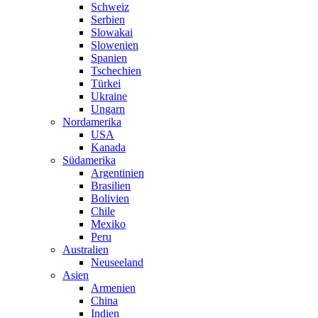
Schweiz
Serbien
Slowakai
Slowenien
Spanien
Tschechien
Türkei
Ukraine
Ungarn
Nordamerika
USA
Kanada
Südamerika
Argentinien
Brasilien
Bolivien
Chile
Mexiko
Peru
Australien
Neuseeland
Asien
Armenien
China
Indien