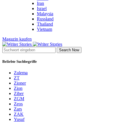
Iran
Israel
Malaysia
Russland
Thailand
Vietnam
Magazin kaufen
Search Now
Beliebte Suchbegriffe
Zulema
ZT
Zioner
Zion
Ziber
ZGM
Zeos
Zars
ZAK
Yusuf