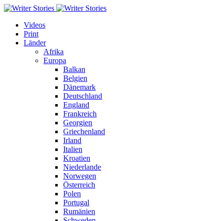
Videos
Print
Länder
Afrika
Europa
Balkan
Belgien
Dänemark
Deutschland
England
Frankreich
Georgien
Griechenland
Irland
Italien
Kroatien
Niederlande
Norwegen
Österreich
Polen
Portugal
Rumänien
Schweden